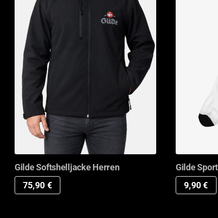
Gilde Softshelljacke Herren
Gilde Spor
75,90
€
9,90
€