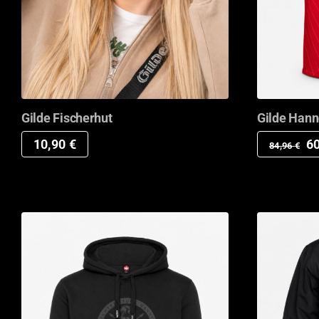
Gilde Fischerhut
Gilde Hann
Ur
10,90
€
6
84,96
€
Pr
wa
84