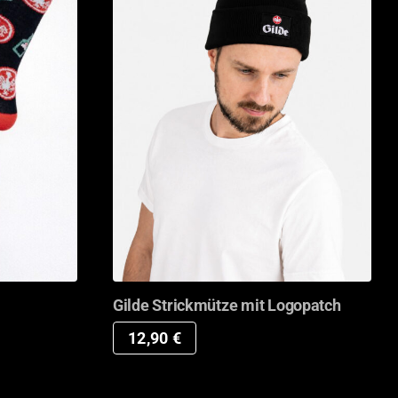
Gilde Strickmütze mit Logopatch
12,90
€