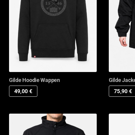
Gilde Jack
Gilde Hoodie Wappen
75,90
€
49,00
€