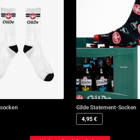
Gilde Statement-Socken
tsocken
4,95
€