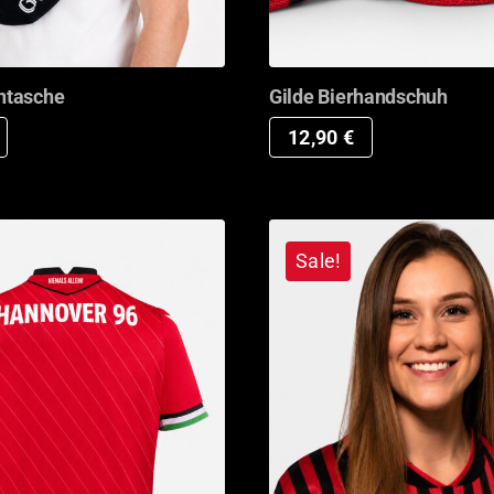
htasche
Gilde Bierhandschuh
12,90
€
Sale!