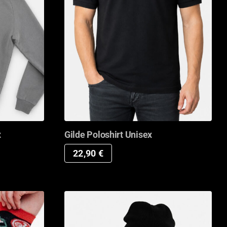
x
Gilde Poloshirt Unisex
22,90
€