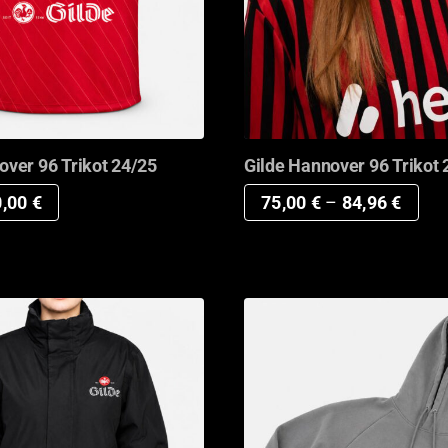
over 96 Trikot 24/25
Gilde Hannover 96 Trikot 
sprünglicher
Aktueller
0,00
€
75,00
€
–
84,96
€
eis
Preis
r:
ist:
,96 €
60,00 €.