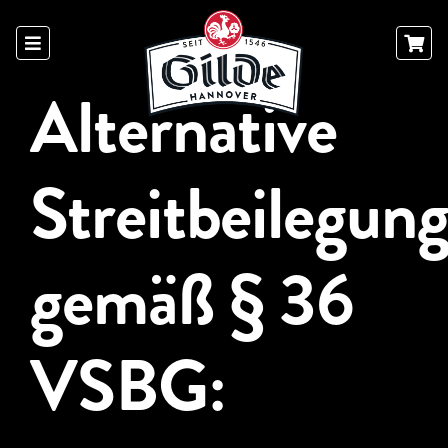
Skip
to
content
Alternative
Streitbeilegun
gemäß § 36
VSBG: