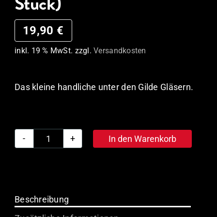
Stück)
19,90
€
inkl. 19 % MwSt.
zzgl.
Versandkosten
Das kleine handliche unter den Gilde Gläsern.
In den Warenkorb
Gilde
Alt
Becher
0,2l
(6
Beschreibung
Stück)