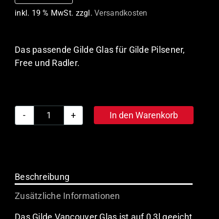
inkl. 19 % MwSt.
zzgl.
Versandkosten
Das passende Gilde Glas für Gilde Pilsener,
Free und Radler.
In den Warenkorb
Gilde
Glas
Vancouver
0,3l
(6
Beschreibung
Stück)
Zusätzliche Informationen
Menge
Das Gilde Vancouver Glas ist auf 0,3l geeicht