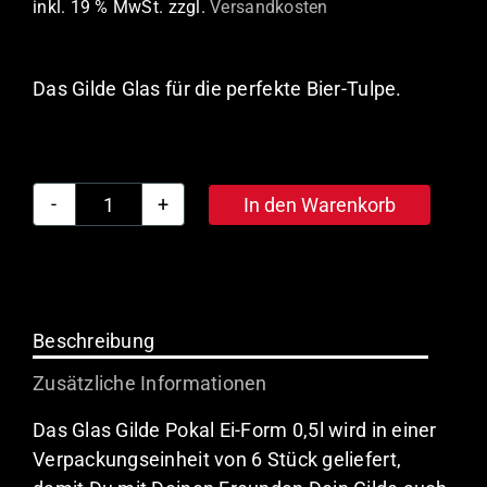
inkl. 19 % MwSt.
zzgl.
Versandkosten
Das Gilde Glas für die perfekte Bier-Tulpe.
In den Warenkorb
Gilde
Pokal
Ei-
Form
0,5l
Beschreibung
(6
Zusätzliche Informationen
Stück)
Menge
Das Glas Gilde Pokal Ei-Form 0,5l wird in einer
Verpackungseinheit von 6 Stück geliefert,