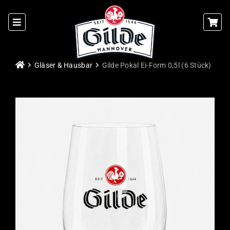
Skip
to
content
Gläser & Hausbar
Gilde Pokal Ei-Form 0,5l (6 Stück)