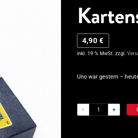
Karten
4,90
€
inkl. 19 % MwSt.
zzgl.
Vers
Uno war gestern – heute 
Gilde
Prost
das