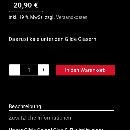
20,90
€
inkl. 19 % MwSt.
zzgl.
Versandkosten
Das rustikale unter den Gilde Gläsern.
In den Warenkorb
Gilde
Seidel
0,2l
(6
Stück)
Beschreibung
Menge
Zusätzliche Informationen