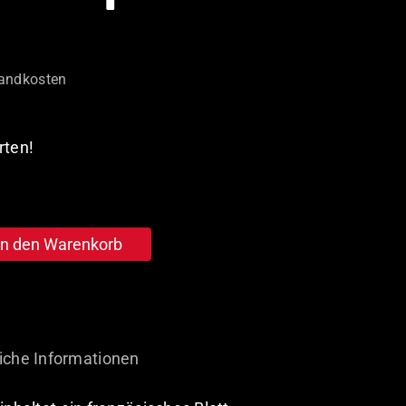
andkosten
rten!
In den Warenkorb
iche Informationen