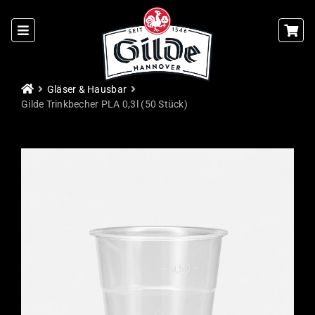
Skip
to
content
Gläser & Hausbar
Gilde Trinkbecher PLA 0,3l (50 Stück)