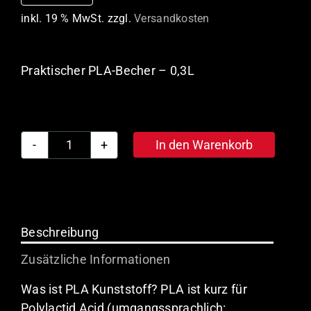
inkl. 19 % MwSt.
zzgl.
Versandkosten
Praktischer PLA-Becher – 0,3L
In den Warenkorb
Gilde
Trinkbecher
PLA
0,3l
(50
Beschreibung
Stück)
Zusätzliche Informationen
Menge
Was ist PLA Kunststoff? PLA ist kurz für
Polylactid Acid (umgangssprachlich: