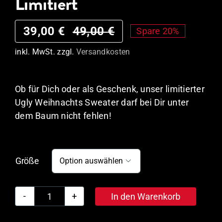
Limitiert
39,00
€
49,00
€
Spare 20%
Ursprünglicher
Aktueller
inkl. MwSt.
zzgl.
Versandkosten
Preis
Preis
war:
ist:
Ob für Dich oder als Geschenk, unser limitierter
49,00 €
39,00 €.
Ugly Weihnachts Sweater darf bei Dir unter
dem Baum nicht fehlen!
Größe

In den Warenkorb
Gilde
Ugly