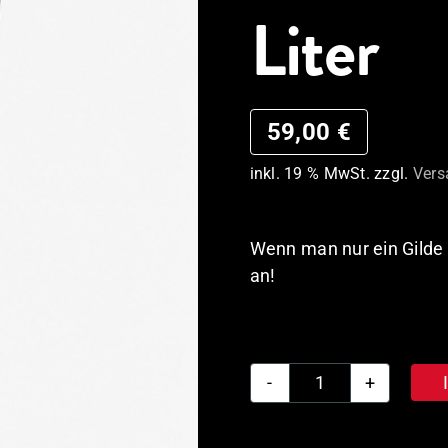
Liter
59,00
€
inkl. 19 % MwSt.
zzgl.
Vers
Wenn man nur ein Gilde t
an!
Gilde
Vancouver