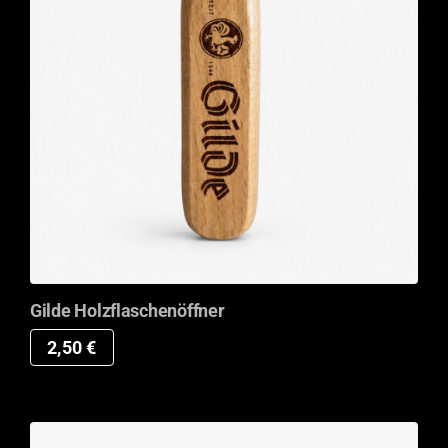
Gilde Holzflaschenöffner
2,50
€