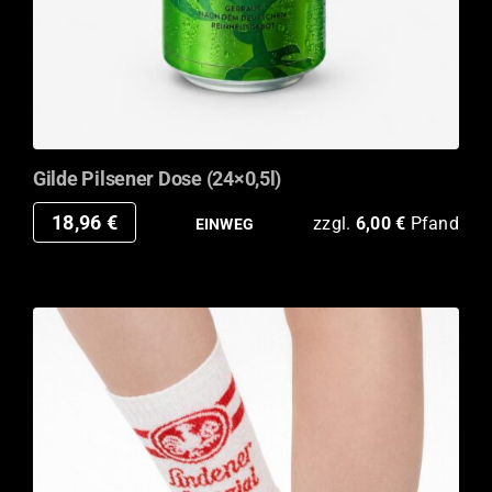
Gilde Pilsener Dose (24×0,5l)
18,96
€
zzgl.
6,00
€
Pfand
EINWEG