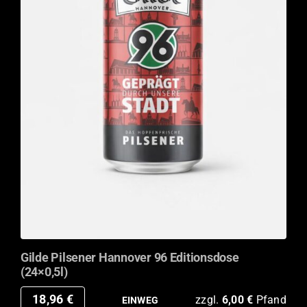
Gilde Pilsener Hannover 96 Editionsdose
(24×0,5l)
18,96
€
zzgl.
6,00
€
Pfand
EINWEG