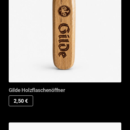
Gilde Holzflaschenöffner
2,50
€