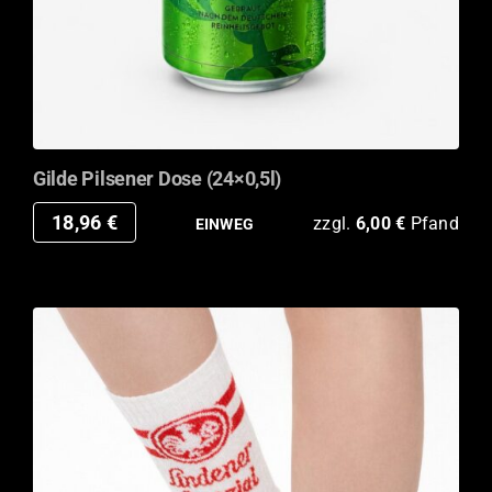
Gilde Pilsener Dose (24×0,5l)
18,96
€
zzgl.
6,00
€
Pfand
EINWEG