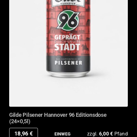
Gilde Pilsener Hannover 96 Editionsdose
(24×0,5l)
18,96
€
zzgl.
6,00
€
Pfand
EINWEG